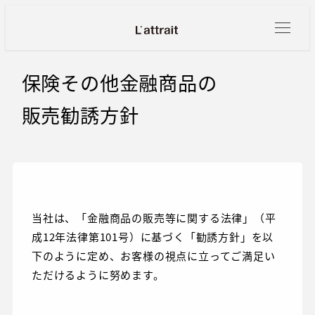
メ
イ
ン
コ
保険その他金融商品の
ン
販売勧誘方針
テ
ン
ツ
へ
移
動
当社は、「金融商品の販売等に関する法律」（平
成12年法律第101号）に基づく「勧誘方針」を以
下のように定め、お客様の視点に立ってご満足い
ただけるように努めます。