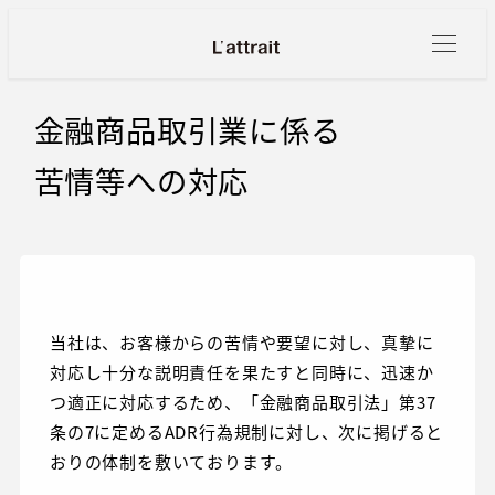
メ
イ
ン
コ
金融商品取引業に係る
ン
苦情等への対応
テ
ン
ツ
へ
移
動
当社は、お客様からの苦情や要望に対し、真摯に
対応し十分な説明責任を果たすと同時に、迅速か
つ適正に対応するため、「金融商品取引法」第37
条の7に定めるADR行為規制に対し、次に掲げると
おりの体制を敷いております。