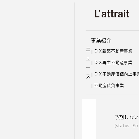
メ
イ
採用 お問い
ン
コ
事業紹介
ン
テ
ニ
ＤＸ新築不動産事業
ン
ュ
ＤＸ再生不動産事業
ツ
ー
へ
ＤＸ不動産価値向上事
ス
移
不動産賃貸事業
動
予期しない
(status: Err