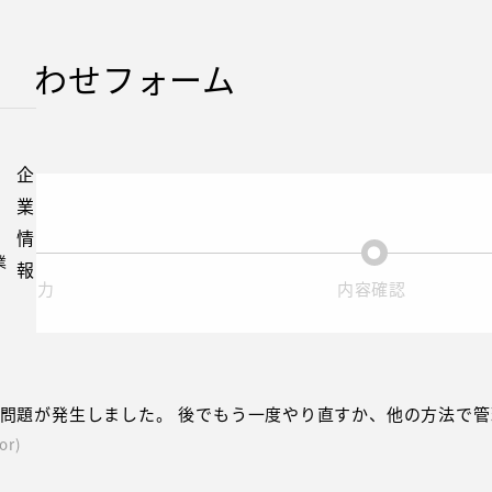
合わせフォーム
お
企
採
問
業
用
い
情
情
合
業
報
報
わ
現在表示されている画面です。
現在表示されている画面です。
せ
問題が発生しました。 後でもう一度やり直すか、他の方法で
or)