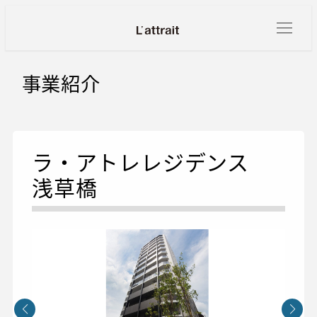
メ
イ
ン
コ
事業紹介
ン
テ
ン
ツ
ラ・アトレレジデンス
へ
浅草橋
移
動